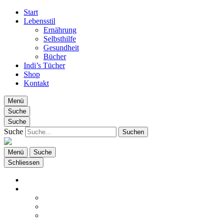
Start
Lebensstil
Ernährung
Selbsthilfe
Gesundheit
Bücher
Indi’s Tücher
Shop
Kontakt
Menü
Laden für Gesundheit
Fachgeschäft für gesunde Lebensführung!
Suche
Suche
Suche
Menü
Suche
Schliessen
Laden für Gesundheit
Start
Lebensstil
Ernährung
Selbsthilfe
Gesundheit