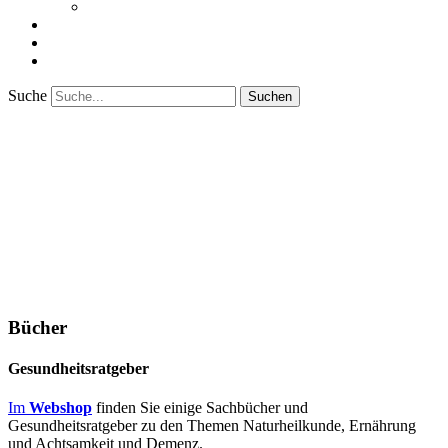
Bücher
Indi’s Tücher
Shop
Kontakt
Suche
Info
Laden für Gesundheit – Ellen Wittke
Lerchenstraße 17 45134 Essen
+49(0)201.4397808
info@laden-fuer-gesundheit.de
Essen, Deutschland
Bücher
Gesundheitsratgeber
Im
Webshop
finden Sie einige Sachbücher und
Gesundheitsratgeber zu den Themen Naturheilkunde, Ernährung
und Achtsamkeit und Demenz.