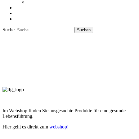
Bücher
Indi’s Tücher
Shop
Kontakt
Suche
Info
Laden für Gesundheit – Ellen Wittke
Lerchenstraße 17 45134 Essen
+49(0)201.4397808
info@laden-fuer-gesundheit.de
Essen, Deutschland
Im Webshop finden Sie ausgesuchte Produkte für eine gesunde
Lebensführung.
Hier geht es direkt zum
webshop!