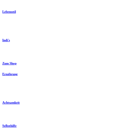
Lebensstil
Indi's
Zum Shop
Ernährung
Achtsamkeit
Selbsthilfe